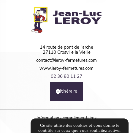
14 route de pont de l'arche
27110 Crosville la Vieille
contact@leroy-fermetures.com
www.leroy-fermetures.com
02 36 80 11 27
Itinéraire
Informations complémentaires
Ce site utilise des cookies et vous donne le
Mentions légales
contrôle sur ceux que vous souhaitez activer