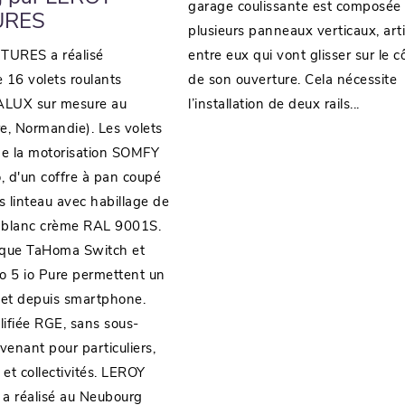
garage coulissante est composée
URES
plusieurs panneaux verticaux, art
URES a réalisé
entre eux qui vont glisser sur le c
de 16 volets roulants
de son ouverture. Cela nécessite
ALUX sur mesure au
l’installation de deux rails...
e, Normandie). Les volets
de la motorisation SOMFY
, d'un coffre à pan coupé
s linteau avec habillage de
is blanc crème RAL 9001S.
ique TaHoma Switch et
uo 5 io Pure permettent un
let depuis smartphone.
lifiée RGE, sans sous-
rvenant pour particuliers,
 et collectivités. LEROY
 réalisé au Neubourg