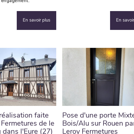
ns engagement.
En savoir plus
En savoir
éalisation faite
Pose d'une porte Mixt
 Fermetures de le
Bois/Alu sur Rouen pa
dans l'Eure (27)
Leroy Fermetures