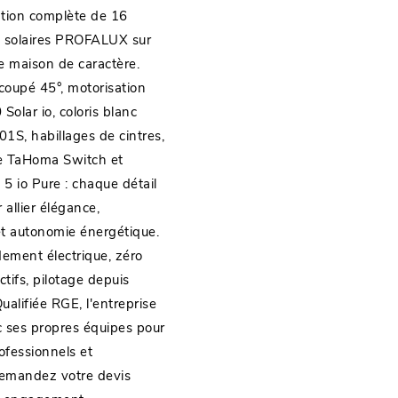
lation complète de 16
ts solaires PROFALUX sur
e maison de caractère.
coupé 45°, motorisation
lar io, coloris blanc
1S, habillages de cintres,
e TaHoma Switch et
 5 io Pure : chaque détail
 allier élégance,
t autonomie énergétique.
ement électrique, zéro
ctifs, pilotage depuis
alifiée RGE, l'entreprise
c ses propres équipes pour
rofessionnels et
 Demandez votre devis