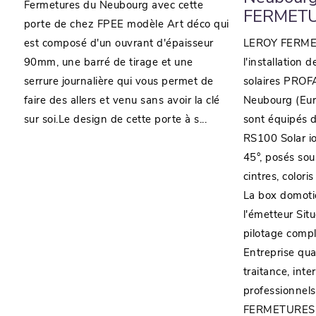
Fermetures du Neubourg avec cette
FERMET
porte de chez FPEE modèle Art déco qui
est composé d'un ouvrant d'épaisseur
LEROY FERMET
90mm, une barré de tirage et une
l'installation 
serrure journalière qui vous permet de
solaires PROF
faire des allers et venu sans avoir la clé
Neubourg (Eur
sur soi.Le design de cette porte à s...
sont équipés 
RS100 Solar io
45°, posés sou
cintres, color
La box domot
l'émetteur Sit
pilotage comp
Entreprise qua
traitance, inte
professionnels
FERMETURES a