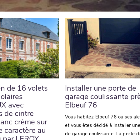
on de 16 volets
Installer une porte de
solaires
garage coulissante pr
X avec
Elbeuf 76
s de cintre
Vous habitez Elbeuf 76 ou ses al
lanc crème sur
et vous êtes décidé à installer un
 caractère au
de garage coulissante. La porte d
 par LEROY