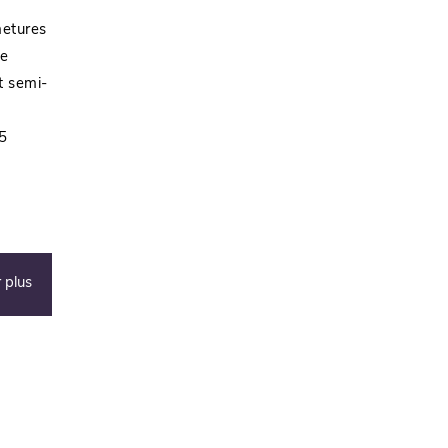
metures
te
t semi-
5
 plus