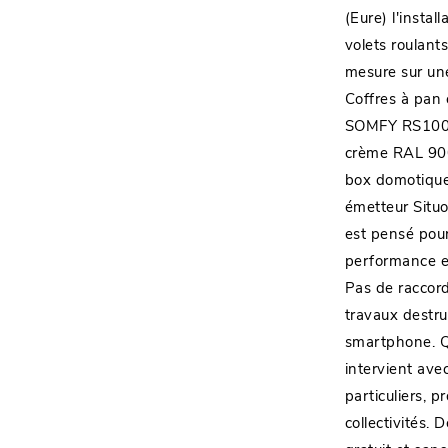
(Eure) l'instal
volets roulan
mesure sur un
Coffres à pan 
SOMFY RS100 So
crème RAL 900
box domotiqu
émetteur Situo
est pensé pour
performance e
Pas de raccord
travaux destru
smartphone. Qu
intervient ave
particuliers, p
collectivités.