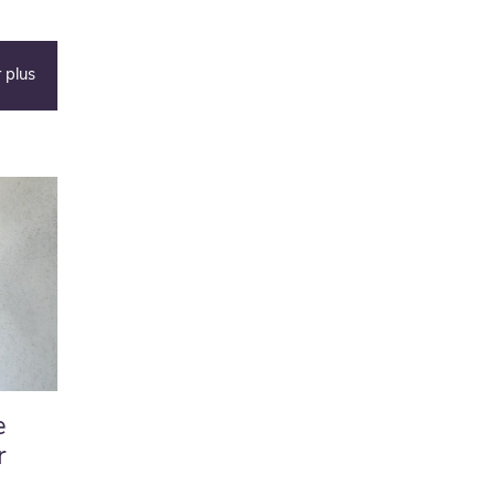
 plus
e
r