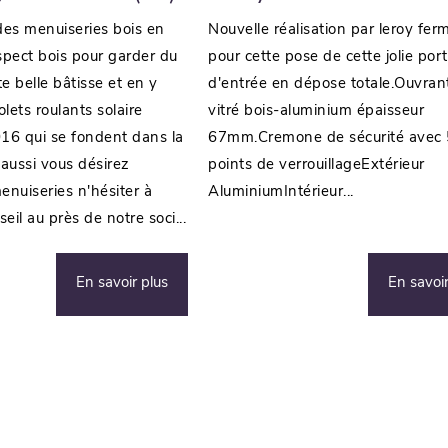
s menuiseries bois en
Nouvelle réalisation par leroy fer
spect bois pour garder du
pour cette pose de cette jolie por
e belle bâtisse et en y
d'entrée en dépose totale.Ouvran
lets roulants solaire
vitré bois-aluminium épaisseur
016 qui se fondent dans la
67mm.Cremone de sécurité avec 
aussi vous désirez
points de verrouillageExtérieur
nuiseries n'hésiter à
AluminiumIntérieur...
il au près de notre soci...
En savoir plus
En savoir