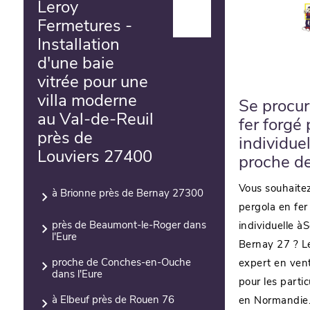
Leroy
Fermetures -
Installation
d'une baie
vitrée pour une
villa moderne
Se procur
au Val-de-Reuil
fer forgé
près de
individue
Louviers 27400
proche d
Vous souhaite
à Brionne près de Bernay 27300
pergola en fer
près de Beaumont-le-Roger dans
individuelle à
l'Eure
Bernay 27 ? L
proche de Conches-en-Ouche
expert en vent
dans l'Eure
pour les partic
à Elbeuf près de Rouen 76
en Normandie.